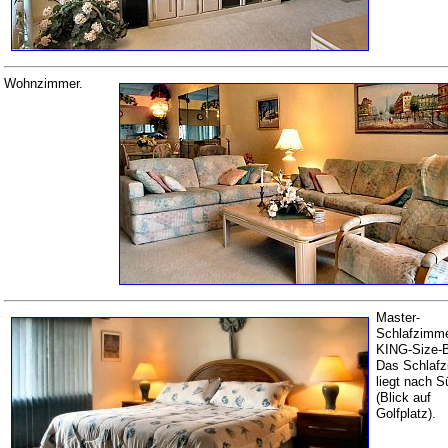
Wohnzimmer.
Master-
Schlafzimme
KING-Size-B
Das Schlaf
liegt nach 
(Blick auf
Golfplatz).