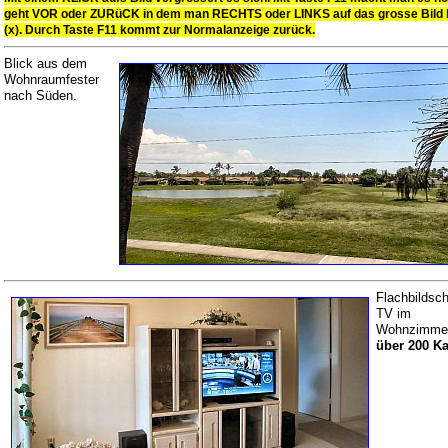
geht VOR oder ZURüCK in dem man RECHTS oder LINKS auf das grosse Bild kli
(x). Durch Taste F11 kommt zur Normalanzeige zurück.
Blick aus dem
Wohnraumfester
nach Süden.
Flachbildsch
TV im
Wohnzimmer
über 200 Ka