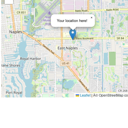
×
Your location here!
Leaflet
|
Â© OpenStreetMap con