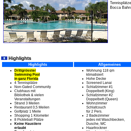
Tennisplätze
Bocca Bahn
Highlights
Highlights
Allgemeines
Drittgrösster
Wohnung 118 qm
Swimming Pool
klimatisiert
in ganz Florida
Hohe Decke
4 Tennisplätze
Screened Lanai
Non-Gated Community
Schlafzimmer #1
Clubhaus mit
Doppelbett (King)
Bibliothek & vielen
Schlafzimmer #2
Veranstaltungen
Doppelbett (Queen)
Strand 3 Meilen
Wohnzimmer
Restaurant 0,5 Meilen
Schlafcouch
Golfplatz 1 Meile
für 2 Pers.
Shopping 1 Kilometer
2 Badezimmer
8 Pickleball Plätze
jedes mit Waschbecken,
Keine Haustiere
Dusche, WC
erlaubt
Haartrockner