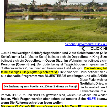
Schöner, unverbauter Blick a
...mit 4 vollwertigen Schlafgelegenheiten und 2 auf Schlafcouchen (2
Schlafzimmer Nr.1 (Master-Suite) befindet sich ein
Doppelbett in King-Size
befindet sich ein
Doppelbett in Queen-Size
.
Im Wohnzimmer befindet sich 
Personen (Queen-Size)
. Der Bodenbelag ist
Teppichboden
im gesamten O
'Kathedralendecke', die Ihnen ein besonderes GefÃ¼hl gibt.
Die Wohnung hat 
Direkt vor dem Haus befindet sich e
feinmaschiges Fliegengitter geschützt ist.
alle das volle Programm von BLUESTREAM empfangen und alle ANDROID
Diese Ferienwohnu
Northlight Drive
, 
Die Entfernung zum Pool ist ca. 200 m (2 Minute zu Fuss)!
der Innenstadt am
Fahrradfahren im a
im WINTERPARK und NAPLES gewesen sind, wollen Sie wieder und wieder k
haben. Viele Fragen werden aber schon auf unserer Seite
HILFE
beantwo
wenn Sie Referenzschreiben lesen wollen.
Mit einem KLICK aufs Bild vergrössert es sich. Mit Taste F11 macht man es no