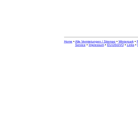
Home
•
Alle Vermietungen / Sitemap
•
Winterpark
•
Service
•
Impressum
•
EU-DSGVO
•
Links
•